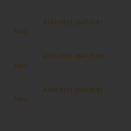
Therapiekonto (zweckgewidmet)
Erste Bank:
AT62 2011 1847 2581
7801
Forschungskonto (zweckgewidmet)
Erste Bank:
AT35 2011 1847 2581
7802
Spendenmailingkonto
Erste Bank:
AT08 2011 1847 2581
7803
Newsletteranmeldung