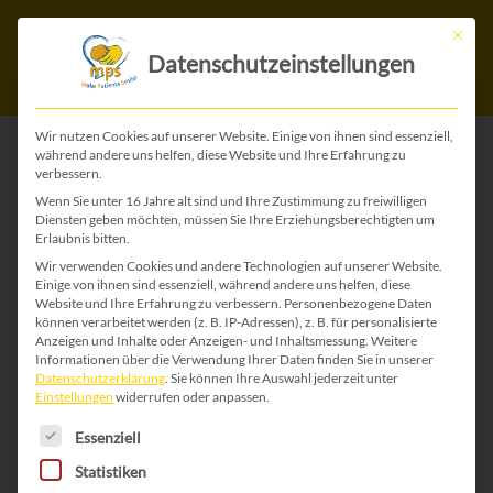
Mit die
Datenschutzeinstellungen
Wir nutzen Cookies auf unserer Website. Einige von ihnen sind essenziell,
während andere uns helfen, diese Website und Ihre Erfahrung zu
verbessern.
ZURÜCK ZU ALLEN WEIHNACHTS-KARTEN
Wenn Sie unter 16 Jahre alt sind und Ihre Zustimmung zu freiwilligen
Diensten geben möchten, müssen Sie Ihre Erziehungsberechtigten um
Erlaubnis bitten.
Wir verwenden Cookies und andere Technologien auf unserer Website.
Einige von ihnen sind essenziell, während andere uns helfen, diese
Website und Ihre Erfahrung zu verbessern.
Personenbezogene Daten
können verarbeitet werden (z. B. IP-Adressen), z. B. für personalisierte
Anzeigen und Inhalte oder Anzeigen- und Inhaltsmessung.
Weitere
Informationen über die Verwendung Ihrer Daten finden Sie in unserer
Datenschutzerklärung
.
Sie können Ihre Auswahl jederzeit unter
Einstellungen
widerrufen oder anpassen.
Es folgt eine Liste der Service-Gruppen, für die 
Essenziell
Statistiken