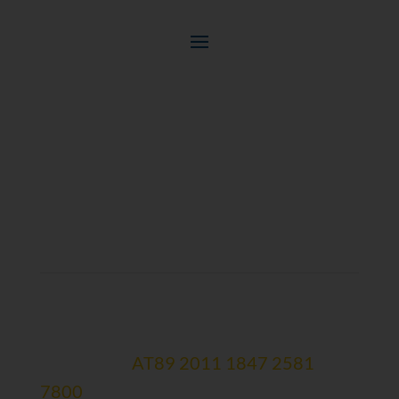
Spendenkonten:
Hauptkonto
Erste Bank:
AT89 2011 1847 2581
7800