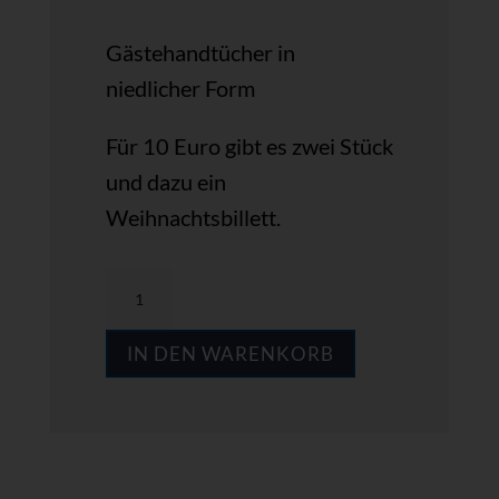
Gästehandtücher in
niedlicher Form
Für 10 Euro gibt es zwei Stück
und dazu ein
Weihnachtsbillett.
hübsch
&
IN DEN WARENKORB
praktisch
4
Menge