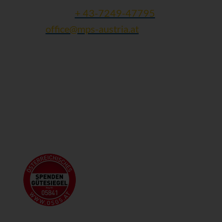
Tel und Fax:
+ 43-7249-47795
Mail:
office@mps-austria.at
ZVR: 423245305 | DVR: 10616741
Folgen Sie uns: