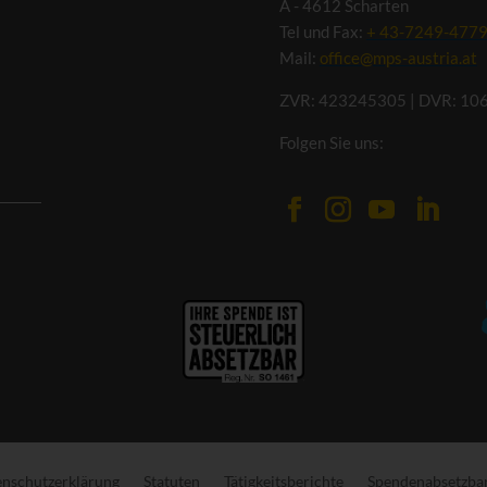
A - 4612 Scharten
Tel und Fax:
+ 43-7249-477
Mail:
office@mps-austria.at
ZVR: 423245305 | DVR: 10
Folgen Sie uns:
nschutzerklärung
Statuten
Tätigkeitsberichte
Spendenabsetzbar