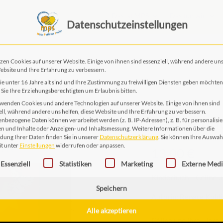
Das ist MPS
Das tun wir
Datenschutzeinstellungen
EN
zen Cookies auf unserer Website. Einige von ihnen sind essenziell, während andere uns
ebsite und Ihre Erfahrung zu verbessern.
e unter 16 Jahre alt sind und Ihre Zustimmung zu freiwilligen Diensten geben möchten
Sie Ihre Erziehungsberechtigten um Erlaubnis bitten.
wenden Cookies und andere Technologien auf unserer Website. Einige von ihnen sind
Céline un
ell, während andere uns helfen, diese Website und Ihre Erfahrung zu verbessern.
nbezogene Daten können verarbeitet werden (z. B. IP-Adressen), z. B. für personalisie
n und Inhalte oder Anzeigen- und Inhaltsmessung.
Weitere Informationen über die
ung Ihrer Daten finden Sie in unserer
Datenschutzerklärung
.
Sie können Ihre Auswah
13,00
€
it unter
Einstellungen
widerrufen oder anpassen.
gt eine Liste der Service-Gruppen, für die eine Einwilligung erteilt 
Essenziell
Statistiken
Marketing
Externe Med
Kinderbuch – Céline u
Autorin: Renate Kobl
Speichern
Alle akzeptieren
Céline und ihre Tiere