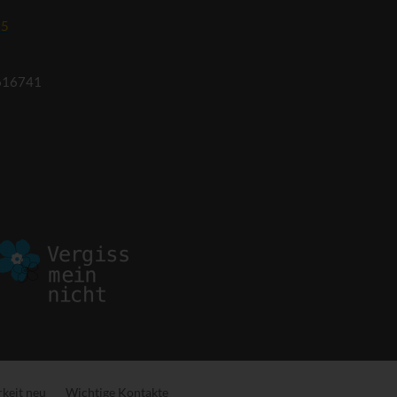
95
616741
keit neu
Wichtige Kontakte