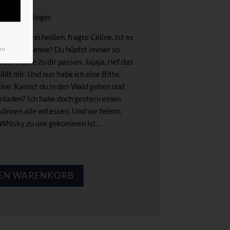
nate Koblinger.
st du denn heißen, fragte Céline. Ist es
ch „Hupfi“ nenne? Du hüpfst immer so
um
 der Name zu dir passen. Jajaja, rief das
llt mir. Und nun habe ich eine Bitte,
line. Kannst du in den Wald gehen und
inladen? Ich habe doch gestern einen
önnen alle mitessen. Und wir feiern,
r Whisky zu uns gekommen ist…
DEN WARENKORB