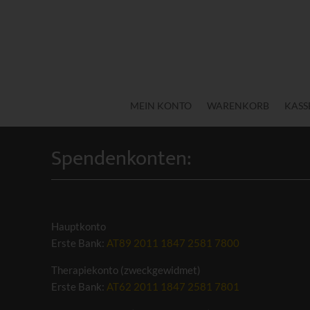
MEIN KONTO
WARENKORB
KASS
Spendenkonten:
Hauptkonto
Erste Bank:
AT89 2011 1847 2581 7800
Therapiekonto (zweckgewidmet)
Erste Bank:
AT62 2011 1847 2581 7801