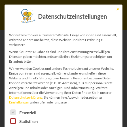
Mit die
Datenschutzeinstellungen
Wir nutzen Cookies auf unserer Website. Einige von ihnen sind essenziell,
während andere uns helfen, diese Website und Ihre Erfahrung zu
verbessern.
ZURÜCK ZU ALLEN GLÜCKWUNSCH-KARTEN
Wenn Sie unter 16 Jahre alt sind und Ihre Zustimmung zu freiwilligen
Diensten geben möchten, müssen Sie Ihre Erziehungsberechtigten um
Erlaubnis bitten.
Wir verwenden Cookies und andere Technologien auf unserer Website.
Einige von ihnen sind essenziell, während andere uns helfen, diese
Website und Ihre Erfahrung zu verbessern.
Personenbezogene Daten
können verarbeitet werden (z. B. IP-Adressen), z. B. für personalisierte
Anzeigen und Inhalte oder Anzeigen- und Inhaltsmessung.
Weitere
Informationen über die Verwendung Ihrer Daten finden Sie in unserer
Datenschutzerklärung
.
Sie können Ihre Auswahl jederzeit unter
Einstellungen
widerrufen oder anpassen.
Es folgt eine Liste der Service-Gruppen, für die 
Essenziell
Statistiken