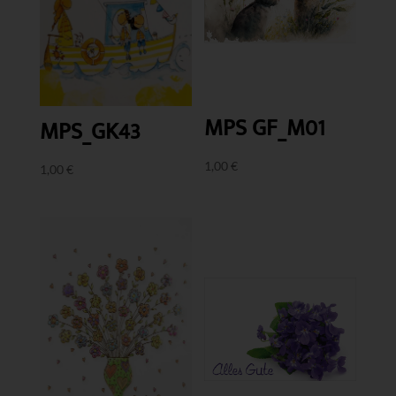
MPS GF_M01
MPS_GK43
1,00
€
1,00
€