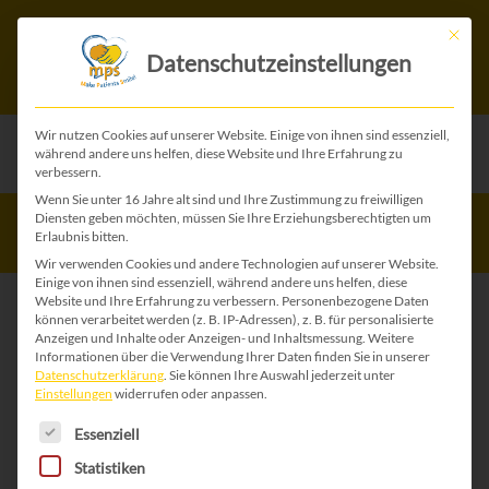
Mit die
Datenschutzeinstellungen
Wir nutzen Cookies auf unserer Website. Einige von ihnen sind essenziell,
während andere uns helfen, diese Website und Ihre Erfahrung zu
verbessern.
Wenn Sie unter 16 Jahre alt sind und Ihre Zustimmung zu freiwilligen
Mütter(aus)zeit 2024
Diensten geben möchten, müssen Sie Ihre Erziehungsberechtigten um
Erlaubnis bitten.
Wir verwenden Cookies und andere Technologien auf unserer Website.
Einige von ihnen sind essenziell, während andere uns helfen, diese
Website und Ihre Erfahrung zu verbessern.
Personenbezogene Daten
Bericht von Saskia, Mama von zwei
MPS
-
können verarbeitet werden (z. B. IP-Adressen), z. B. für personalisierte
Anzeigen und Inhalte oder Anzeigen- und Inhaltsmessung.
Weitere
Buben:
Informationen über die Verwendung Ihrer Daten finden Sie in unserer
Datenschutzerklärung
.
Sie können Ihre Auswahl jederzeit unter
Start am Tag der
Einstellungen
widerrufen oder anpassen.
Es folgt eine Liste der Service-Gruppen, für die 
Essenziell
Seltenen Erkrankungen
Statistiken