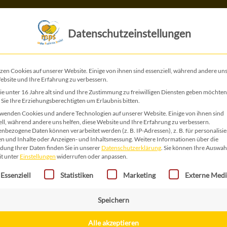
Das ist MPS
Das tun wir
Datenschutzeinstellungen
Väter(aktiv)Zeit 2025
zen Cookies auf unserer Website. Einige von ihnen sind essenziell, während andere uns
ebsite und Ihre Erfahrung zu verbessern.
e unter 16 Jahre alt sind und Ihre Zustimmung zu freiwilligen Diensten geben möchten
Sie Ihre Erziehungsberechtigten um Erlaubnis bitten.
wenden Cookies und andere Technologien auf unserer Website. Einige von ihnen sind
ell, während andere uns helfen, diese Website und Ihre Erfahrung zu verbessern.
nbezogene Daten können verarbeitet werden (z. B. IP-Adressen), z. B. für personalisie
n und Inhalte oder Anzeigen- und Inhaltsmessung.
Weitere Informationen über die
ung Ihrer Daten finden Sie in unserer
Datenschutzerklärung
.
Sie können Ihre Auswah
it unter
Einstellungen
widerrufen oder anpassen.
gt eine Liste der Service-Gruppen, für die eine Einwilligung erteilt 
Essenziell
Statistiken
Marketing
Externe Med
Speichern
Alle akzeptieren