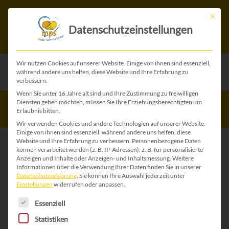
Mit die
Datenschutzeinstellungen
Wir nutzen Cookies auf unserer Website. Einige von ihnen sind essenziell,
während andere uns helfen, diese Website und Ihre Erfahrung zu
verbessern.
Wenn Sie unter 16 Jahre alt sind und Ihre Zustimmung zu freiwilligen
Therapiewoche 2022
Diensten geben möchten, müssen Sie Ihre Erziehungsberechtigten um
Erlaubnis bitten.
Wir verwenden Cookies und andere Technologien auf unserer Website.
Einige von ihnen sind essenziell, während andere uns helfen, diese
Website und Ihre Erfahrung zu verbessern.
Personenbezogene Daten
können verarbeitet werden (z. B. IP-Adressen), z. B. für personalisierte
Anzeigen und Inhalte oder Anzeigen- und Inhaltsmessung.
Weitere
Informationen über die Verwendung Ihrer Daten finden Sie in unserer
Datenschutzerklärung
.
Sie können Ihre Auswahl jederzeit unter
Einstellungen
widerrufen oder anpassen.
Es folgt eine Liste der Service-Gruppen, für die 
Essenziell
Statistiken