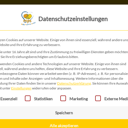
Das ist MPS
Das tun wir
Datenschutzeinstellungen
MPS Therapiewoche 2018
zen Cookies auf unserer Website. Einige von ihnen sind essenziell, während andere uns
ebsite und Ihre Erfahrung zu verbessern.
e unter 16 Jahre alt sind und Ihre Zustimmung zu freiwilligen Diensten geben möchten
Sie Ihre Erziehungsberechtigten um Erlaubnis bitten.
wenden Cookies und andere Technologien auf unserer Website. Einige von ihnen sind
ell, während andere uns helfen, diese Website und Ihre Erfahrung zu verbessern.
nbezogene Daten können verarbeitet werden (z. B. IP-Adressen), z. B. für personalisie
n und Inhalte oder Anzeigen- und Inhaltsmessung.
Weitere Informationen über die
ung Ihrer Daten finden Sie in unserer
Datenschutzerklärung
.
Sie können Ihre Auswah
it unter
Einstellungen
widerrufen oder anpassen.
gt eine Liste der Service-Gruppen, für die eine Einwilligung erteilt 
Essenziell
Statistiken
Marketing
Externe Med
Speichern
Alle akzeptieren