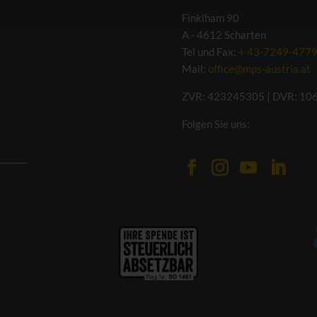
Finklham 90
A - 4612 Scharten
ookie-Details
Datenschutzerklärung
Impress
Tel und Fax:
+ 43-7249-477
Mail:
office@mps-austria.at
ZVR: 423245305 | DVR: 10
Folgen Sie uns: