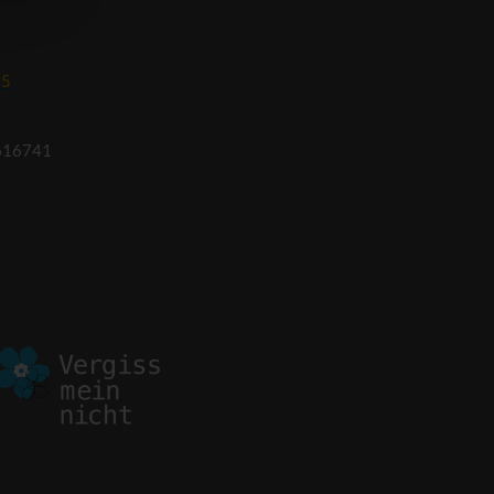
um
95
616741