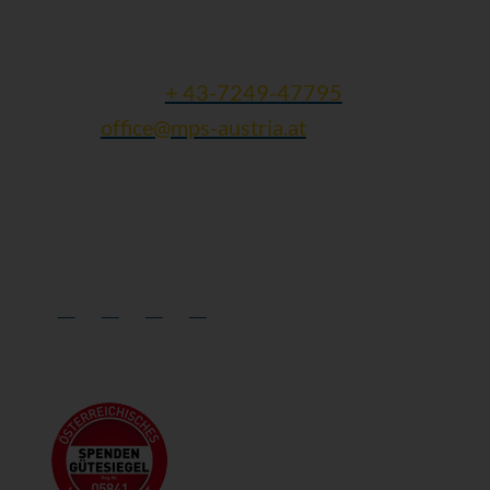
Finklham 90
A - 4612 Scharten
Tel und Fax:
+ 43-7249-47795
Mail:
office@mps-austria.at
ZVR: 423245305 | DVR: 10616741
Folgen Sie uns: