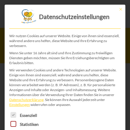
Mit die
Datenschutzeinstellungen
MPS Therapiewoche
Wir nutzen Cookies auf unserer Website. Einige von ihnen sind essenziell,
während andere uns helfen, diese Website und Ihre Erfahrung zu
und MEHR
verbessern.
Wenn Sie unter 16 Jahre alt sind und Ihre Zustimmung zu freiwilligen
Diensten geben möchten, müssen Sie Ihre Erziehungsberechtigten um
Erlaubnis bitten.
Wir verwenden Cookies und andere Technologien auf unserer Website.
27. August – 2. Septemer 2022
Einige von ihnen sind essenziell, während andere uns helfen, diese
Website und Ihre Erfahrung zu verbessern.
Personenbezogene Daten
– Hotel Zanker in Döbriach
können verarbeitet werden (z. B. IP-Adressen), z. B. für personalisierte
Anzeigen und Inhalte oder Anzeigen- und Inhaltsmessung.
Weitere
am Millstättersee
Informationen über die Verwendung Ihrer Daten finden Sie in unserer
Datenschutzerklärung
.
Sie können Ihre Auswahl jederzeit unter
Einstellungen
widerrufen oder anpassen.
Mit der Therapiewoche möchten wir d
ie
Es folgt eine Liste der Service-Gruppen, für die 
Essenziell
Lebensqualität von MPS-Kindern durch
Statistiken
ein gezieltes Therapieangebot