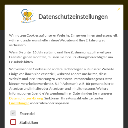
Mit die
Datenschutzeinstellungen
Wir nutzen Cookies auf unserer Website. Einige von ihnen sind essenziell,
während andere uns helfen, diese Website und Ihre Erfahrung zu
verbessern.
Start
/
Ostermarkt
/ Ostern 97
Wenn Sie unter 16 Jahre alt sind und Ihre Zustimmung zu freiwilligen
Diensten geben möchten, müssen Sie Ihre Erziehungsberechtigten um
Erlaubnis bitten.
Wir verwenden Cookies und andere Technologien auf unserer Website.
Einige von ihnen sind essenziell, während andere uns helfen, diese
Website und Ihre Erfahrung zu verbessern.
Personenbezogene Daten
können verarbeitet werden (z. B. IP-Adressen), z. B. für personalisierte
Anzeigen und Inhalte oder Anzeigen- und Inhaltsmessung.
Weitere
Informationen über die Verwendung Ihrer Daten finden Sie in unserer
Datenschutzerklärung
.
Sie können Ihre Auswahl jederzeit unter
Einstellungen
widerrufen oder anpassen.
Es folgt eine Liste der Service-Gruppen, für die 
Essenziell
Statistiken