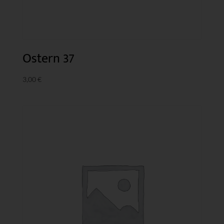
Ostern 37
3,00
€