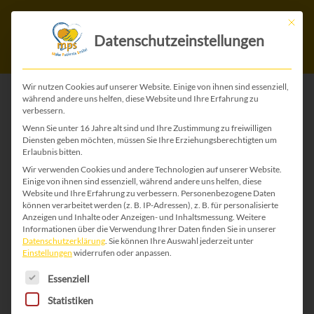
Mit die
Datenschutzeinstellungen
Wir nutzen Cookies auf unserer Website. Einige von ihnen sind essenziell,
während andere uns helfen, diese Website und Ihre Erfahrung zu
verbessern.
Start
/
Ostermarkt
/ Ostern 71
Wenn Sie unter 16 Jahre alt sind und Ihre Zustimmung zu freiwilligen
Diensten geben möchten, müssen Sie Ihre Erziehungsberechtigten um
Erlaubnis bitten.
Wir verwenden Cookies und andere Technologien auf unserer Website.
Einige von ihnen sind essenziell, während andere uns helfen, diese
Website und Ihre Erfahrung zu verbessern.
Personenbezogene Daten
können verarbeitet werden (z. B. IP-Adressen), z. B. für personalisierte
Anzeigen und Inhalte oder Anzeigen- und Inhaltsmessung.
Weitere
Informationen über die Verwendung Ihrer Daten finden Sie in unserer
Datenschutzerklärung
.
Sie können Ihre Auswahl jederzeit unter
Einstellungen
widerrufen oder anpassen.
Es folgt eine Liste der Service-Gruppen, für die 
Essenziell
Statistiken