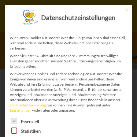
Mit die
Datenschutzeinstellungen
Wir nutzen Cookies auf unserer Website. Einige von ihnen sind essenziell,
während andere uns helfen, diese Website und Ihre Erfahrung zu
verbessern.
Wenn Sie unter 16 Jahre alt sind und Ihre Zustimmung zu freiwilligen
Diensten geben möchten, müssen Sie Ihre Erziehungsberechtigten um
Erlaubnis bitten.
Wir verwenden Cookies und andere Technologien auf unserer Website.
Einige von ihnen sind essenziell, während andere uns helfen, diese
Website und Ihre Erfahrung zu verbessern.
Personenbezogene Daten
Traum erfüllen →
können verarbeitet werden (z. B. IP-Adressen), z. B. für personalisierte
Anzeigen und Inhalte oder Anzeigen- und Inhaltsmessung.
Weitere
Schenk eine
Informationen über die Verwendung Ihrer Daten finden Sie in unserer
Datenschutzerklärung
.
Sie können Ihre Auswahl jederzeit unter
Einstellungen
widerrufen oder anpassen.
Standlupe mit 2-
Es folgt eine Liste der Service-Gruppen, für die 
Essenziell
Statistiken