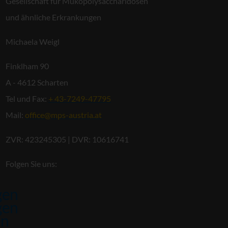
Gesellschaft für Mukopolysaccharidosen
und ähnliche Erkrankungen
Michaela Weigl
Finklham 90
A - 4612 Scharten
Tel und Fax:
+ 43-7249-47795
Mail:
office@mps-austria.at
ZVR: 423245305 | DVR: 10616741
Folgen Sie uns:
gen
gen
en