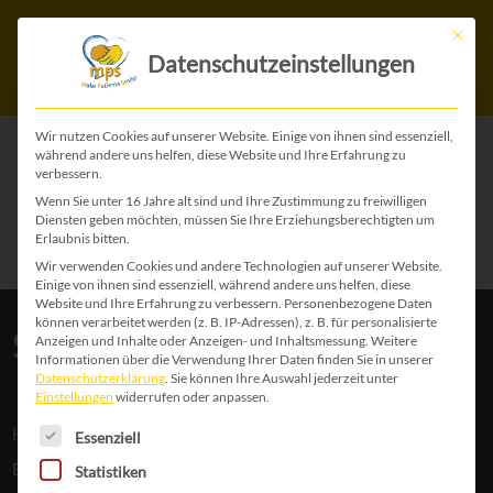
Mit die
Datenschutzeinstellungen
Wir nutzen Cookies auf unserer Website. Einige von ihnen sind essenziell,
während andere uns helfen, diese Website und Ihre Erfahrung zu
verbessern.
Wenn Sie unter 16 Jahre alt sind und Ihre Zustimmung zu freiwilligen
Diensten geben möchten, müssen Sie Ihre Erziehungsberechtigten um
Erlaubnis bitten.
Wir verwenden Cookies und andere Technologien auf unserer Website.
Einige von ihnen sind essenziell, während andere uns helfen, diese
Website und Ihre Erfahrung zu verbessern.
Personenbezogene Daten
können verarbeitet werden (z. B. IP-Adressen), z. B. für personalisierte
Spendenkonten:
Anzeigen und Inhalte oder Anzeigen- und Inhaltsmessung.
Weitere
Informationen über die Verwendung Ihrer Daten finden Sie in unserer
Datenschutzerklärung
.
Sie können Ihre Auswahl jederzeit unter
Einstellungen
widerrufen oder anpassen.
Es folgt eine Liste der Service-Gruppen, für die 
Hauptkonto
Essenziell
Erste Bank:
AT89 2011 1847 2581 7800
Statistiken