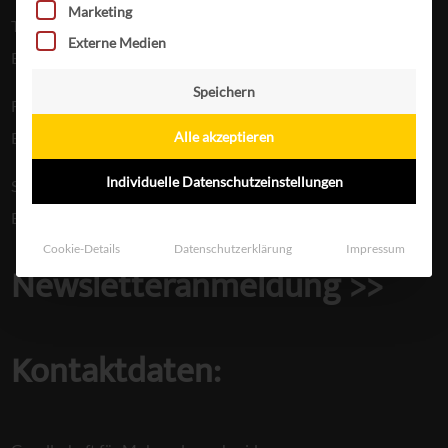
Marketing
Therapiekonto (zweckgewidmet)
Externe Medien
Erste Bank:
AT62 2011 1847 2581 7801
Speichern
Forschungskonto (zweckgewidmet)
Alle akzeptieren
Erste Bank:
AT35 2011 1847 2581 7802
Individuelle Datenschutzeinstellungen
Spendenmailingkonto
Erste Bank:
AT08 2011 1847 2581 7803
Cookie-Details
Datenschutzerklärung
Impressum
Newsletteranmeldung >>
Kontaktdaten: