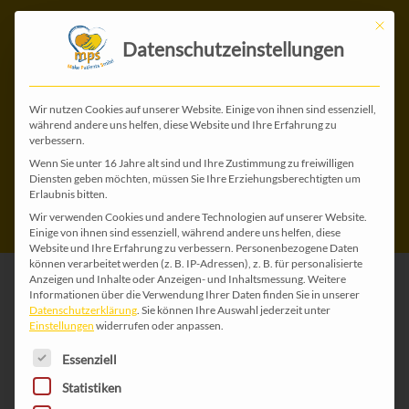
Mit die
Datenschutzeinstellungen
MPS
Wir nutzen Cookies auf unserer Website. Einige von ihnen sind essenziell,
während andere uns helfen, diese Website und Ihre Erfahrung zu
verbessern.
Erwachsenentreffen
Wenn Sie unter 16 Jahre alt sind und Ihre Zustimmung zu freiwilligen
Diensten geben möchten, müssen Sie Ihre Erziehungsberechtigten um
2018
Erlaubnis bitten.
Wir verwenden Cookies und andere Technologien auf unserer Website.
Einige von ihnen sind essenziell, während andere uns helfen, diese
Website und Ihre Erfahrung zu verbessern.
Personenbezogene Daten
können verarbeitet werden (z. B. IP-Adressen), z. B. für personalisierte
Anzeigen und Inhalte oder Anzeigen- und Inhaltsmessung.
Weitere
Informationen über die Verwendung Ihrer Daten finden Sie in unserer
Datenschutzerklärung
.
Sie können Ihre Auswahl jederzeit unter
Einstellungen
widerrufen oder anpassen.
Es folgt eine Liste der Service-Gruppen, für die 
Essenziell
Statistiken