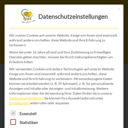
Mit die
Datenschutzeinstellungen
Erwachsenentreffen
Wir nutzen Cookies auf unserer Website. Einige von ihnen sind essenziell,
während andere uns helfen, diese Website und Ihre Erfahrung zu
verbessern.
2021
Wenn Sie unter 16 Jahre alt sind und Ihre Zustimmung zu freiwilligen
Diensten geben möchten, müssen Sie Ihre Erziehungsberechtigten um
Erlaubnis bitten.
Wir verwenden Cookies und andere Technologien auf unserer Website.
Einige von ihnen sind essenziell, während andere uns helfen, diese
Website und Ihre Erfahrung zu verbessern.
Personenbezogene Daten
können verarbeitet werden (z. B. IP-Adressen), z. B. für personalisierte
Anzeigen und Inhalte oder Anzeigen- und Inhaltsmessung.
Weitere
Informationen über die Verwendung Ihrer Daten finden Sie in unserer
Datenschutzerklärung
.
Sie können Ihre Auswahl jederzeit unter
Einstellungen
widerrufen oder anpassen.
Es folgt eine Liste der Service-Gruppen, für die 
Essenziell
Statistiken